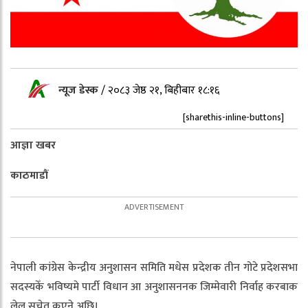
न्यूज डेस्क
/
२०८३ जेष्ठ २१, बिहीबार १८:१६
[sharethis-inline-buttons]
आज्ञा खबर
काठमाडौं
नेपाली कांग्रेस केन्द्रीय अनुशासन समिति मधेस प्रदेशक तीन गोटे प्रदेशसभा
सदस्यकेँ भविष्यमे पार्टी विधान आ अनुशासननक जिम्मेवारी निर्वाह करबाक
लेल सचेत कएने अछि।