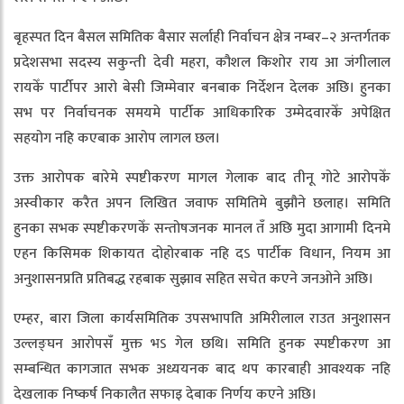
बृहस्पत दिन बैसल समितिक बैसार सर्लाही निर्वाचन क्षेत्र नम्बर–२ अन्तर्गतक
प्रदेशसभा सदस्य सकुन्ती देवी महरा, कौशल किशोर राय आ जंगीलाल
रायकेँ पार्टीपर आरो बेसी जिम्मेवार बनबाक निर्देशन देलक अछि। हुनका
सभ पर निर्वाचनक समयमे पार्टीक आधिकारिक उम्मेदवारकेँ अपेक्षित
सहयोग नहि कएबाक आरोप लागल छल।
उक्त आरोपक बारेमे स्पष्टीकरण मागल गेलाक बाद तीनू गोटे आरोपकेँ
अस्वीकार करैत अपन लिखित जवाफ समितिमे बुझौने छलाह। समिति
हुनका सभक स्पष्टीकरणकेँ सन्तोषजनक मानल तँ अछि मुदा आगामी दिनमे
एहन किसिमक शिकायत दोहोरबाक नहि दऽ पार्टीक विधान, नियम आ
अनुशासनप्रति प्रतिबद्ध रहबाक सुझाव सहित सचेत कएने जनओने अछि।
एम्हर, बारा जिला कार्यसमितिक उपसभापति अमिरीलाल राउत अनुशासन
उल्लङ्घन आरोपसँ मुक्त भऽ गेल छथि। समिति हुनक स्पष्टीकरण आ
सम्बन्धित कागजात सभक अध्ययनक बाद थप कारबाही आवश्यक नहि
देखलाक निष्कर्ष निकालैत सफाइ देबाक निर्णय कएने अछि।