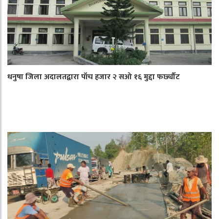
धनुषा जिला अदालतद्वारा पाँच हजार २ सओ १६ मुद्दा फर्छ्यौट