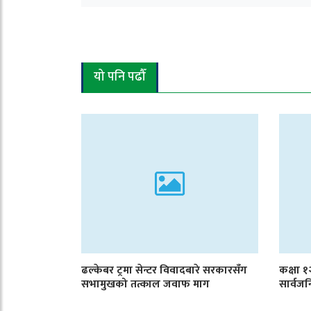
यो पनि पढौँ
ढल्केबर ट्रमा सेन्टर विवादबारे सरकारसँग
कक्षा 
सभामुखको तत्काल जवाफ माग
सार्वजन