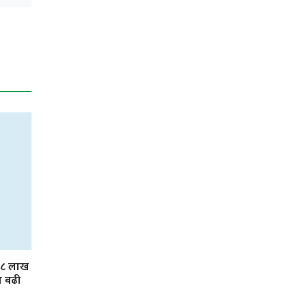
 ३८ लाख
ा बढी