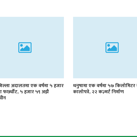
जिल्ला अदालतमा एक वर्षमा ५ हजार
धनुषामा एक वर्षमा ५७ किलोमिट
्दा फर्छ्यौट, ५ हजार ५९ अझै
कालोपत्रे, २२ कल्भर्ट निर्माण
धीन