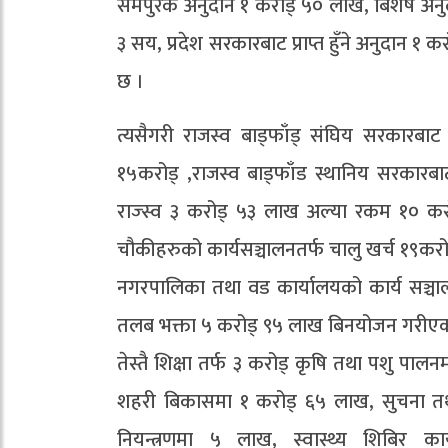
समपुरक अनुदान १ करोड् ५० लाख, बिशेष अन
३ सय, प्रदेश सरकारबाट प्राप्त हुँने अनुदान
छ ।
त्यसैगरी राजस्व बाड्फाँड् संघिय सरकारबा
१५करोड् ,राजस्व बाड्फाँड स्थानिय सरकारब
राज्स्व ३ करोड् ५३ लाख अल्या रकम १० करोड
चौकीहरुको कार्यसञ्चालनतर्फ चालु खर्च १९क
नगरपालिका तथा वड कार्यालयको कार्य सञ्चालन 
तलब भक्ता ५ करोड् ९५ लाख बिनयोजन गरीए
तेस्तै शिक्षा तर्फ ३ करोड् कृषि तथा पशु 
शहरी बिकासमा १ करोड् ६५ लाख, सुचना तथा स
नियन्त्रणमा ५ लाख, स्वास्थ्य शिबिर क