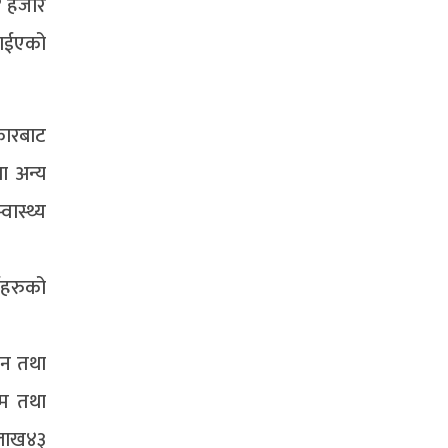
४ हजार
ताईएको
कारबाट
ा अन्य
ास्थ्य
ीहरुको
बन तथा
ाम तथा
 लाख४३