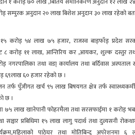
ुदान १ करोड् ७० लाख ,बितिय समानिकरण अनुदान १२ लाख २
 १ करोड् सम्पुरक अनुदान २० लाख बिशेश अनुदान ३० लाख रहेको ब
ट १५ करोड् ५४ लाख ७५ हजार, राजस्व बाड्फाँड् प्रदेश सर
ाट ८ करोड् ११ लाख, आन्तिरिय कर ,आयकर, शुल्क दस्तुर तथ
् नगरपालिका तथा वडा् कार्यालय तथा बर्दिवास अस्पताल स्व
रोड् ६९लाख ६० हजार रहेको छ ।
तर्फ पुँजीगत खर्च ९५ लाख बिषयगत क्षेत्र तर्फ स्वास्थ्यकर्म
को छ ।
पालनमा ७५ लाख खानेपानी फोहरमैला तथा सरसफाईमा १ करोड् भ
ञ्चार प्रबिधिमा १५ लाख लागु पदार्थ तथा दुव्र्यसनी रोकथ
ार्यक्रम,महिलाको पाठेघर तथा मोतिबिन्दु अपरेशनमा ६