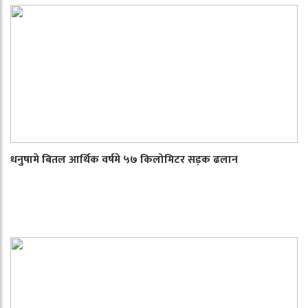
धनुषामे बितल आर्थिक वर्षमे ५७ किलोमिटर सड़क ढलान