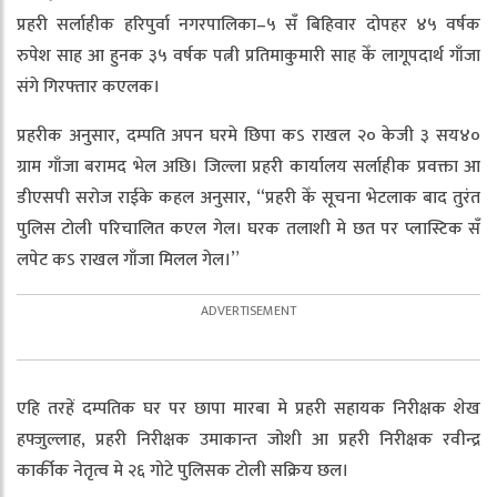
प्रहरी सर्लाहीक हरिपुर्वा नगरपालिका–५ सँ बिहिवार दोपहर ४५ वर्षक
रुपेश साह आ हुनक ३५ वर्षक पत्नी प्रतिमाकुमारी साह केँ लागूपदार्थ गाँजा
संगे गिरफ्तार कएलक।
प्रहरीक अनुसार, दम्पति अपन घरमे छिपा कऽ राखल २० केजी ३ सय४०
ग्राम गाँजा बरामद भेल अछि। जिल्ला प्रहरी कार्यालय सर्लाहीक प्रवक्ता आ
डीएसपी सरोज राईके कहल अनुसार, “प्रहरी केँ सूचना भेटलाक बाद तुरंत
पुलिस टोली परिचालित कएल गेल। घरक तलाशी मे छत पर प्लास्टिक सँ
लपेट कऽ राखल गाँजा मिलल गेल।”
एहि तरहें दम्पतिक घर पर छापा मारबा मे प्रहरी सहायक निरीक्षक शेख
हफ्जुल्लाह, प्रहरी निरीक्षक उमाकान्त जोशी आ प्रहरी निरीक्षक रवीन्द्र
कार्कीक नेतृत्व मे २६ गोटे पुलिसक टोली सक्रिय छल।