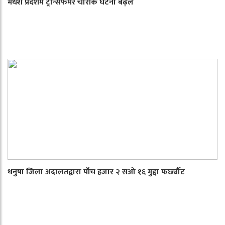
मधेश प्रदेशमे ट्रान्सफर्मर चोरीके घटना बढ़ल
धनुषा जिला अदालतद्वारा पाँच हजार २ सओ १६ मुद्दा फर्छ्यौट