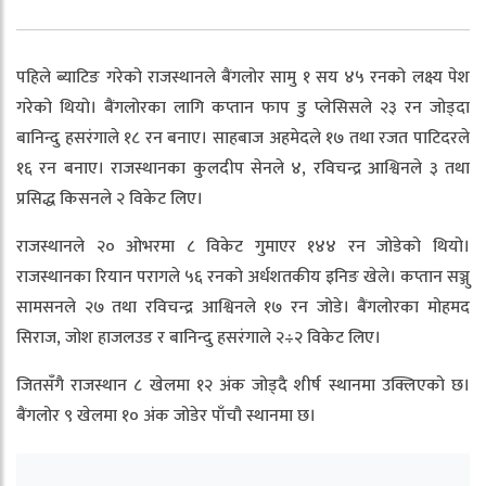
पहिले ब्याटिङ गरेको राजस्थानले बैंगलोर सामु १ सय ४५ रनको लक्ष्य पेश
गरेको थियो। बैंगलोरका लागि कप्तान फाप डु प्लेसिसले २३ रन जोड्दा
बानिन्दु हसरंगाले १८ रन बनाए। साहबाज अहमेदले १७ तथा रजत पाटिदरले
१६ रन बनाए। राजस्थानका कुलदीप सेनले ४, रविचन्द्र आश्विनले ३ तथा
प्रसिद्ध किसनले २ विकेट लिए।
राजस्थानले २० ओभरमा ८ विकेट गुमाएर १४४ रन जोडेको थियो।
राजस्थानका रियान परागले ५६ रनको अर्धशतकीय इनिङ खेले। कप्तान सञ्जु
सामसनले २७ तथा रविचन्द्र आश्विनले १७ रन जोडे। बैंगलोरका मोहमद
सिराज, जोश हाजलउड र बानिन्दु हसरंगाले २÷२ विकेट लिए।
जितसँगै राजस्थान ८ खेलमा १२ अंक जोड्दै शीर्ष स्थानमा उक्लिएको छ।
बैंगलोर ९ खेलमा १० अंक जोडेर पाँचौ स्थानमा छ।