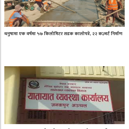
धनुषामा एक वर्षमा ५७ किलोमिटर सडक कालोपत्रे, २२ कल्भर्ट निर्माण