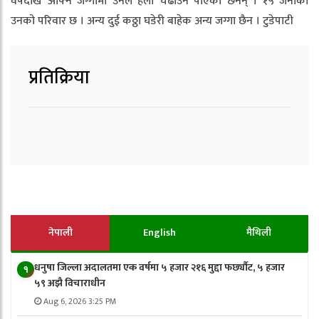
वर्षदेखि आफ्नै जग्गामा उनले हलो चढाउन पाएका छैनन् । १५ जनाको
उनको परिवार छ । अन्य दुई कठ्ठा घडेरी बाहेक अन्य जग्गा छैन । टुडेपाटी
प्रतिक्रिया
नेपाली
English
मैथिली
धनुषा जिल्ला अदालतमा एक वर्षमा ५ हजार २१६ मुद्दा फर्छ्यौट, ५ हजार
१
५९ अझै विचाराधीन
Aug 6, 2026 3:25 PM