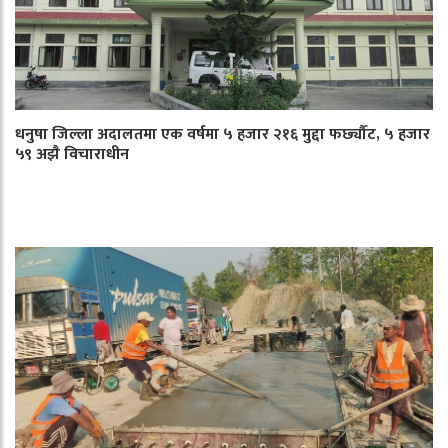
धनुषा जिल्ला अदालतमा एक वर्षमा ५ हजार २१६ मुद्दा फर्छ्यौट, ५ हजार
५९ अझै विचाराधीन