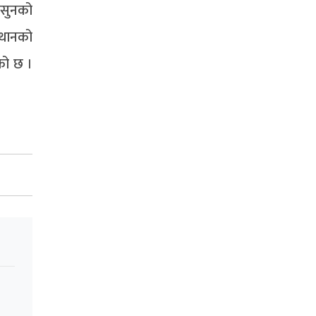
 सुनको
 थानको
को छ ।