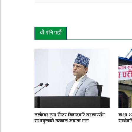
यो पनि पढौँ
ढल्केबर ट्रमा सेन्टर विवादबारे सरकारसँग
कक्षा 
सभामुखको तत्काल जवाफ माग
सार्वजन