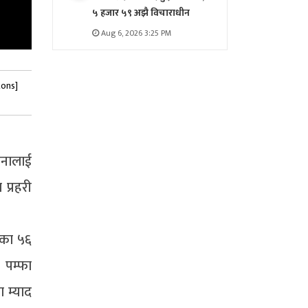
५ हजार ५९ अझै विचाराधीन
Aug 6, 2026 3:25 PM
tons]
जनालाई
प्रहरी
एका ५६
 पम्फा
ा म्याद