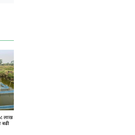
 ३८ लाख
ा बढी