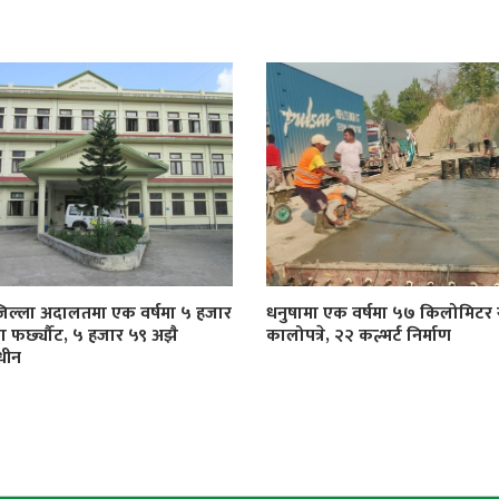
जिल्ला अदालतमा एक वर्षमा ५ हजार
धनुषामा एक वर्षमा ५७ किलोमिट
्दा फर्छ्यौट, ५ हजार ५९ अझै
कालोपत्रे, २२ कल्भर्ट निर्माण
धीन