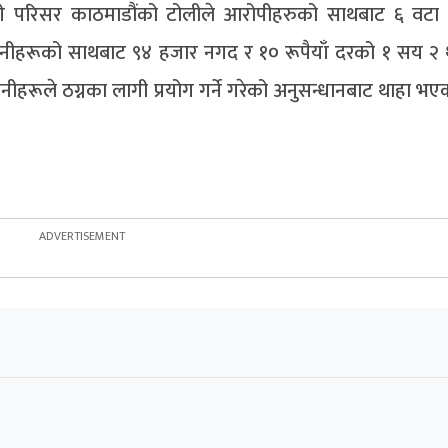
हरी परिसर काठमाडौंको टोलीले आरोपीहरुको साथबाट ६ वटा
े उनीहरूको साथबाट ९४ हजार नगद र १० रूपैयाँ दरको १ सय २
हरूले ठग्नका लागी प्रयोग गर्ने गरेको अनुसन्धानबाट थाहा भए