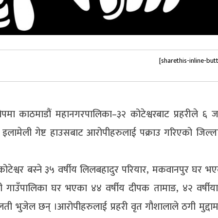
[sharethis-inline-but
ोपमा काठमाडौं महानगरपालिका–३२ कोटेश्वरबाट प्रहरीले ६ 
त इलामेली गेष्ट हाउसबाट आरोपीहरुलाई पक्राउ गरिएको जिल्ला 
 कोटेश्वर बस्ने ३५ वर्षीय लिलबहादुर परियार, मकवानपुर घर भ
शी गाउँपालिका घर भएका ४४ वर्षीय दीपक तामाङ, ४२ वर्षीया
ालती भुजेल छन् ।आरोपीहरुलाई प्रहरी वृत गौशालाले ठगी मुद्दाम