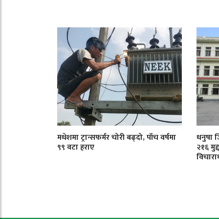
मधेशमा ट्रान्सफर्मर चोरी बढ्दो, पाँच वर्षमा
धनुषा 
९९ वटा हराए
२१६ मुद
विचारा