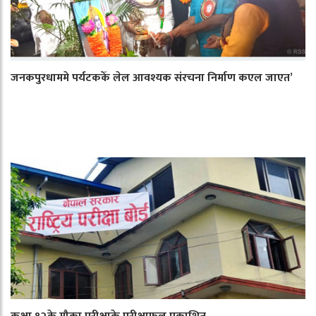
जनकपुरधाममे पर्यटककेँ लेल आवश्यक संरचना निर्माण कएल जाएत’