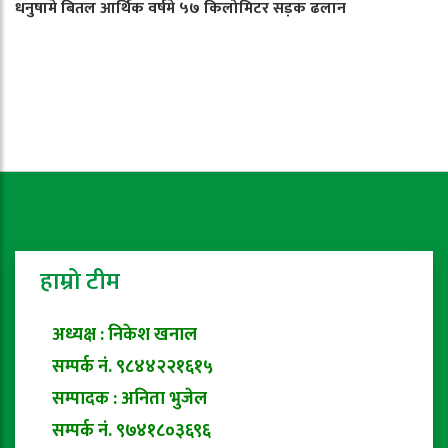
धनुषामे बितल आर्थिक वर्षमे ५७ किलोमिटर सड़क ढलान
हाम्रो टीम
अध्यक्ष : निकेश खनाल
सम्पर्क नं. ९८४४२२१६१५
सम्पादक : अनिता भुजेल
सम्पर्क नं. ९७४१८०३६९६