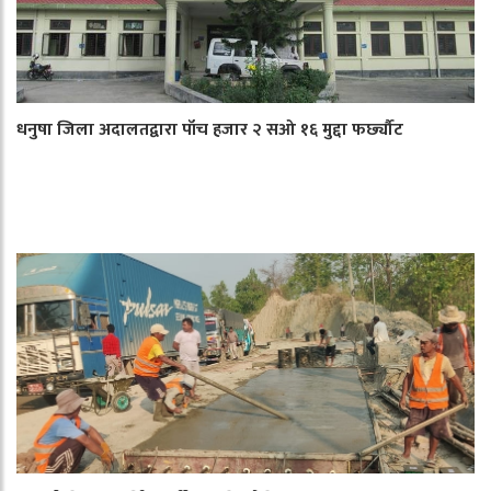
धनुषा जिला अदालतद्वारा पाँच हजार २ सओ १६ मुद्दा फर्छ्यौट