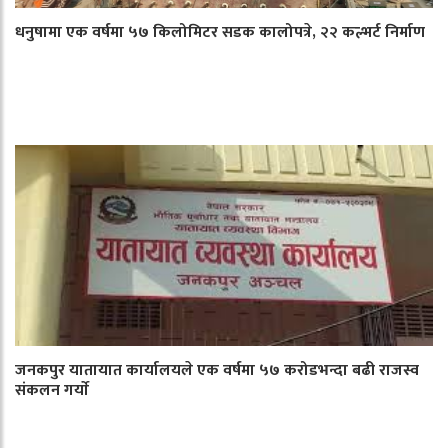
धनुषामा एक वर्षमा ५७ किलोमिटर सडक कालोपत्रे, २२ कल्भर्ट निर्माण
जनकपुर यातायात कार्यालयले एक वर्षमा ५७ करोडभन्दा बढी राजस्व
संकलन गर्याे