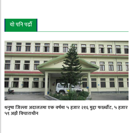
यो पनि पढौँ
धनुषा जिल्ला अदालतमा एक वर्षमा ५ हजार २१६ मुद्दा फर्छ्यौट, ५ हजार
५९ अझै विचाराधीन