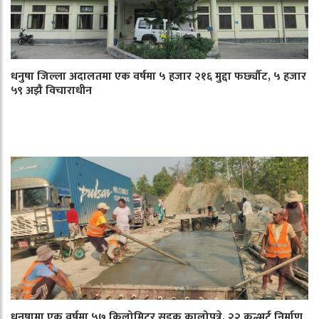
धनुषा जिल्ला अदालतमा एक वर्षमा ५ हजार २१६ मुद्दा फर्छ्यौट, ५ हजार
५९ अझै विचाराधीन
धनुषामा एक वर्षमा ५७ किलोमिटर सडक कालोपत्रे, २२ कल्भर्ट निर्माण