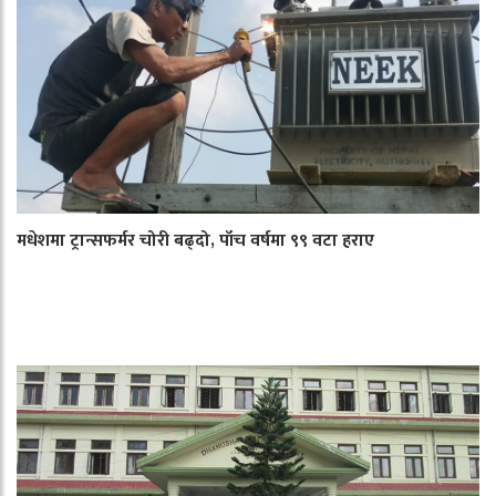
मधेशमा ट्रान्सफर्मर चोरी बढ्दो, पाँच वर्षमा ९९ वटा हराए