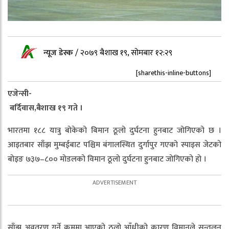
न्यूज डेस्क
/
२०७९ बैशाख १९, सोमबार १२:२९
[sharethis-inline-buttons]
एजेन्सी-
बर्दिवास,बैशाख १९ गते ।
भारतमा १८८ यात्रु बोकेको बिमान ठूलो दुर्घटना हुनबाट जोगिएको छ ।
आइतबार साँझ मुम्बईबाट पश्चिम बंगालस्थित दुर्गापुर गएको स्पाइस जेटको
बोइङ ७३७–८०० मोडलको विमान ठूलो दुर्घटना हुनबाट जोगिएको हो ।
साँझ अवतरण गर्ने क्रममा आएको ठूलो आँधीको कारण विमानले सन्तुलन