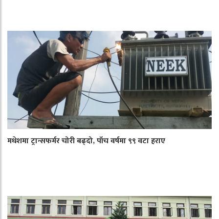
मधेशमा ट्रान्सफर्मर चोरी बढ्दो, पाँच वर्षमा ९९ वटा हराए