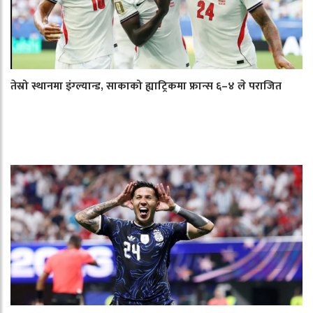
तेस्रो स्थानमा इंग्ल्यान्ड, साकाको ह्याट्रिकमा फ्रान्स ६–४ ले पराजित