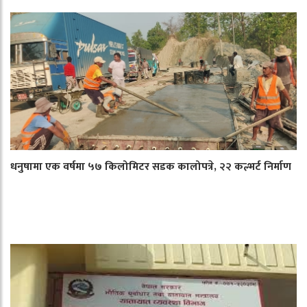
धनुषामा एक वर्षमा ५७ किलोमिटर सडक कालोपत्रे, २२ कल्भर्ट निर्माण