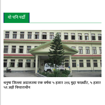
यो पनि पढौँ
धनुषा जिल्ला अदालतमा एक वर्षमा ५ हजार २१६ मुद्दा फर्छ्यौट, ५ हजार
५९ अझै विचाराधीन