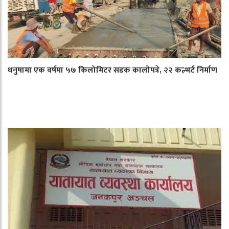
धनुषामा एक वर्षमा ५७ किलोमिटर सडक कालोपत्रे, २२ कल्भर्ट निर्माण