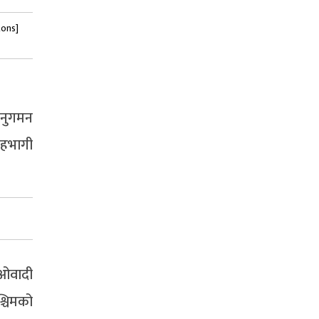
tons]
अनुगमन
सहभागी
ाओवादी
्चिमको