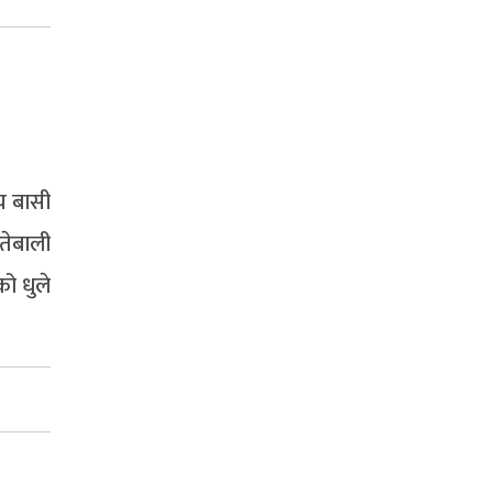
य बासी
तेबाली
ो धुले