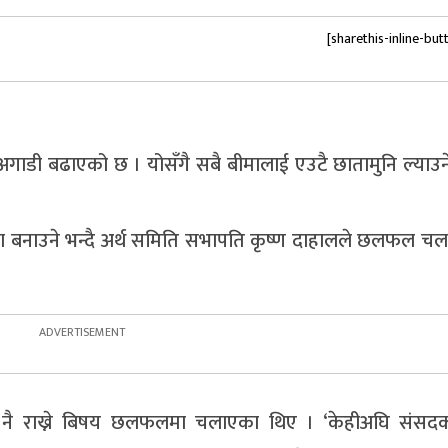
[sharethis-inline-but
 अगाडी बढाएको छ । योसँगै सबै बीमालाई एउटै छातामुनि ल्याउ
करण बनाउने भन्दै अर्थ समिति सभापति कृष्ण दाहालले छलफल च
गत नै राख्ने बिषय छलफलमा चलाएका थिए । ‘केहीअघि संसदक