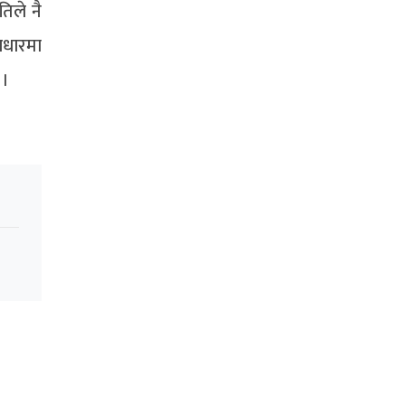
िले नै
आधारमा
 ।