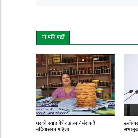
यो पनि पढौँ
घरको स्वाद बेचेर आत्मनिर्भर बन्दै
ढल्केबर
बर्दिवासका महिला
सभामु