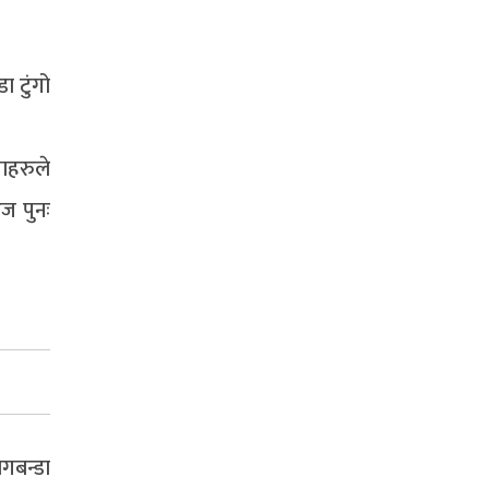
 टुंगो
ाहरुले
ज पुनः
गबन्डा