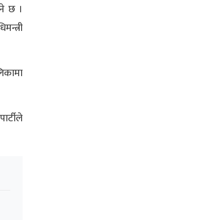
ने छ ।
न्त्री
िकामा
र्टीले