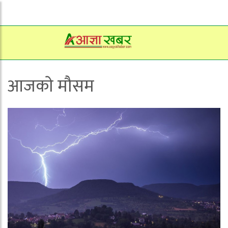
आजकाे मौसम