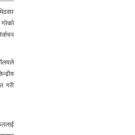
मेदवार
 गरेको
र्वाचन
यालयले
्द्रीय
ित गरी
कृतलाई