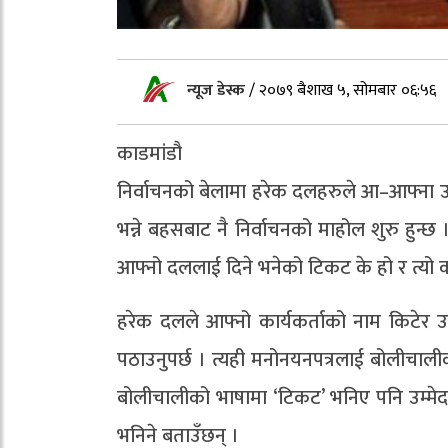
न्यूज डेस्क
/
२०७९ बैशाख ५, सोमबार ०६:५६
काडमांडौ
निर्वाचनको बेलामा हरेक दलहरुले आ–आफ्ना उम
भन्ने बहसबाट नै निर्वाचनको माहोल शुरु हुन्
आफ्नो दललाई दिने भनेको टिकट के हो र त्यो कस
हरेक दलले आफ्नो कार्यकर्ताको नाम किटेर उ
पठाउनुपर्छ । त्यही मनोनयनपत्रलाई बोलीचाल
बोलीचालीको भाषामा ‘टिकट’ भनिए पनि उम्मेद
भनिने बताउँछन् ।