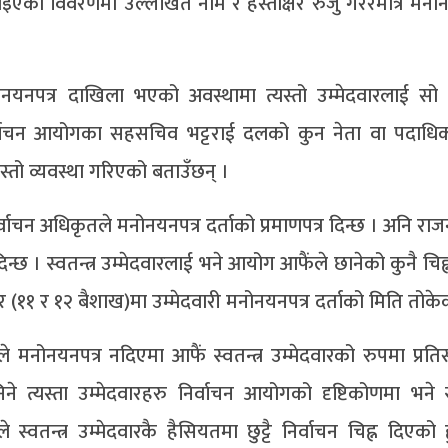
एको विवरणमा उल्लेखित नाम र हस्ताक्षर रुजु गरेरमात्रै मनोन
ोनयनपत्र दाखिला भएको अवस्थामा त्यस्तो उम्मेदवारलाई स
निर्वाचन आयोगका सहसचिव भट्टराई दलको कुन नेता वा पदाधि
स्तो व्यवस्था गरिएको बताउँछन् ।
ाचन अधिकृतले मनोनयनपत्र दर्ताको प्रमाणपत्र दिन्छ । अनि रा
छ । स्वतन्त्र उम्मेदवारलाई भने आयोग आफैंले छानेको कुनै चिह्
११ र १२ बैशाख)मा उम्मेदवारी मनोनयनपत्र दर्ताको मिति तोके
ोनयनपत्र नदिएमा आफैं स्वतन्त्र उम्मेदवारको रुपमा प्रतिस्प
 त्यस्ता उम्मेदवारहरु निर्वाचन आयोगको दृष्टिकोणमा भने स्व
स्वतन्त्र उम्मेदवारकै हैसियतमा छुट्टै निर्वाचन चिह्न दिएको 