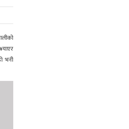
चालीको
पु¥याएर
हो भनी