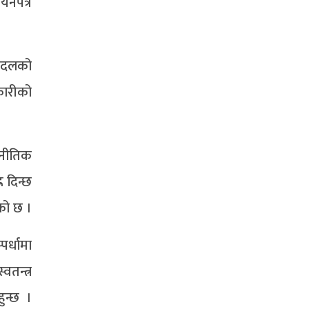
यनपत्र
ो दलको
कारीको
जनीतिक
न दिन्छ
को छ ।
र्धामा
तन्त्र
हुन्छ ।