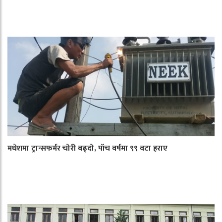
मधेशमा ट्रान्सफर्मर चोरी बढ्दो, पाँच वर्षमा ९९ वटा हराए