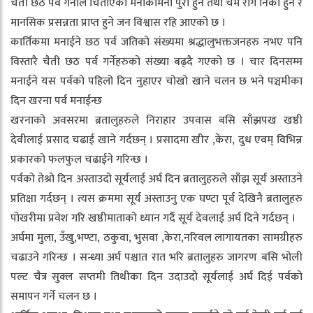
चैती छठ पर्व गर्नाले चिताएको मनोकामना पुरा हुने तथा चर्म रोग निको हुने र
मानसिक प्रसन्नता प्राप्त हुने जन विश्वास रहि आएको छ ।
कार्तिकमा मनाईने छठ पर्व जतिको संख्यमा श्रद्धालुभक्तजनहरु नभए पनि
विस्तारै चैती छठ पर्व गर्नेहरुको संख्या बढ्दै गएको छ । चार दिनसम्म
मनाईने यस पर्वको पहिलो दिन नुहाएर चोखो खाने चलन छ भने पञ्चमीका
दिन खरना पर्व मनाईन्छ
खरनाको अवसरमा ब्रतालुहरुले निराहार उपवास बसि साँझपख खष्ठी
देवीलाई प्रसाद चढाई खाने गर्दछन् । प्रसादमा खीर ,केरा, दुध एवम् विभिन्न
प्रकारको फलफुल चढाईने गरिन्छ ।
पर्वको तेश्रो दिन अस्ताउदो सूर्यलाई अर्घ दिन ब्रतालुहरुले साँझ सूर्य अस्ताउने
प्रतिक्षा गर्दछन् । त्यस क्रममा सूर्य अस्ताउनु एक घण्टा पूर्व देखिनै ब्रतालुहरु
पोखरीमा प्रवेश गरि खष्ठीमाताको ध्यान गर्दै सूर्य देवलाई अर्घ दिने गर्दछन् ।
अर्घमा मुला, उँखु,भण्टा, ठकुवा, भुसवा ,केरा,नरिवल लागायतका सामग्रीहरु
चढाउने गरिन्छ । सन्ध्या अर्घ पश्चात रात भरि ब्रतालुहरु जागरण बसि भोली
पल्ट चैत्र सुक्ल सप्तमी तिथीका दिन उदाउदो सूर्यलाई अर्घ दिई पर्वको
समापन गर्ने चलन छ ।