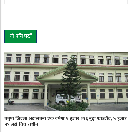
यो पनि पढौँ
धनुषा जिल्ला अदालतमा एक वर्षमा ५ हजार २१६ मुद्दा फर्छ्यौट, ५ हजार
५९ अझै विचाराधीन