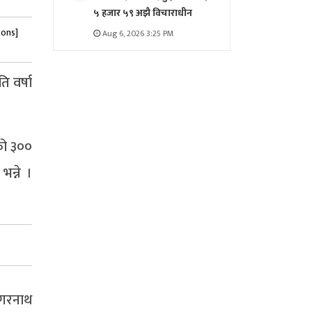
५ हजार ५९ अझै विचाराधीन
tons]
Aug 6, 2026 3:25 PM
ि वर्षा
को ३००
भन्ने ।
सागरनाथ