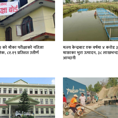
१२ को मौका परीक्षाको नतिजा
मत्स्य केन्द्रबाट एक वर्षमा ४ करोड
िक, ८१.१९ प्रतिशत उत्तीर्ण
माछाका भुरा उत्पादन, ३८ लाखभन्द
आम्दानी