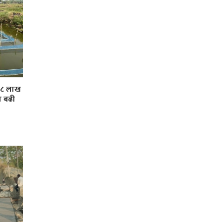
 ३८ लाख
ा बढी