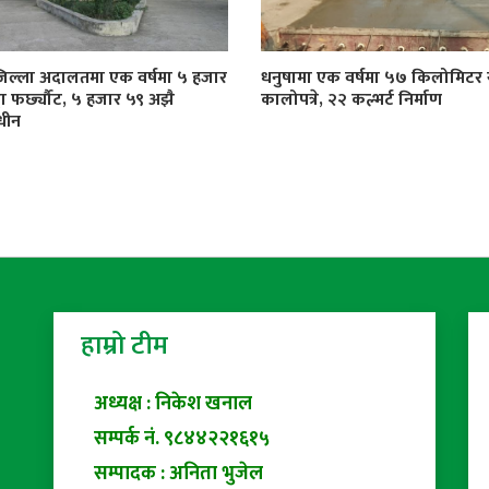
जिल्ला अदालतमा एक वर्षमा ५ हजार
धनुषामा एक वर्षमा ५७ किलोमिट
्दा फर्छ्यौट, ५ हजार ५९ अझै
कालोपत्रे, २२ कल्भर्ट निर्माण
धीन
हाम्रो टीम
अध्यक्ष : निकेश खनाल
सम्पर्क नं. ९८४४२२१६१५
सम्पादक : अनिता भुजेल