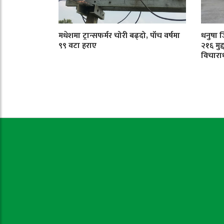
मधेशमा ट्रान्सफर्मर चोरी बढ्दो, पाँच वर्षमा
धनुषा 
९९ वटा हराए
२१६ मुद
विचारा