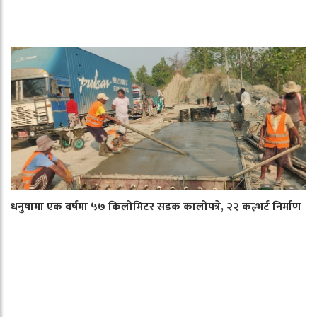
धनुषामा एक वर्षमा ५७ किलोमिटर सडक कालोपत्रे, २२ कल्भर्ट निर्माण