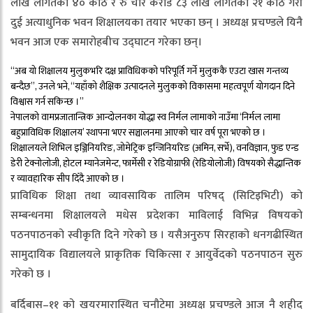
लाख लागतको ४० कोठे र रु चार करोड ८३ लाख लागतको २१ कोेठे गरी
दुई अत्याधुनिक भवन शिक्षालयका तयार भएका छन् । अध्यक्ष प्रचण्डले यिनै
भवन आज एक समारोहबीच उद्घाटन गरेका छन्।
“अब यो शिक्षालय मुलुकभरि दक्ष प्राविधिकको परिपूर्ति गर्ने मुलुककै एउटा खास गन्तव्य
बन्दैछ”, उनले भने, “यहाँको शैक्षिक उत्पादनले मुलुकको विकासमा महत्वपूर्ण योगदान दिने
विश्वास गर्न सकिन्छ ।”
नेपालको वामप्रजातान्त्रिक आन्दोलनका योद्धा स्व निर्मल लामाको नाउँमा ‘निर्मल लामा
बहुप्राविधिक शिक्षालय’ स्थापना भएर सञ्चालनमा आएको चार वर्ष पूरा भएको छ ।
शिक्षालयले शिभिल इञ्जिनियरिङ, जोमेट्रिक इन्जिनियरिङ (अमिन, सर्भे), वनविज्ञान, फुड एन्ड
डेरी टेक्नोलोजी, होटल म्यानेजमेन्ट, फार्मेसी र रेडियोग्राफी (रेडियोलोजी) विषयको सैद्धान्तिक
र व्यावहारिक सीप दिँदै आएको छ ।
प्राविधिक शिक्षा तथा व्यावसायिक तालिम परिषद् (सिटिइभिटी) को
सम्बन्धनमा शिक्षालयले मधेस प्रदेशका माविलाई विभिन्न विषयको
पठनपाठनको स्वीकृति दिने गरेको छ । यसैअनुरुप सिरहाको धनगढीस्थित
सामुदायिक विद्यालयले प्राकृतिक चिकित्सा र आयुर्वेदको पठनपाठन सुरु
गरेको छ ।
बर्दिबास–११ को खयरमारास्थित चनौटेमा अध्यक्ष प्रचण्डले आज नै शहीद