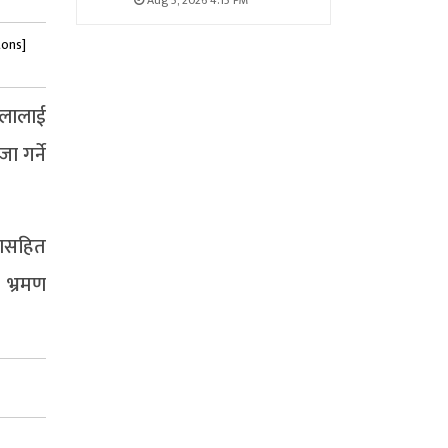
Aug 5, 2026 4:15 PM
tons]
उनलालाई
ा गर्ने
वासहित
ो भ्रमण