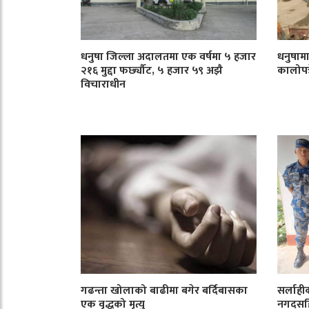
धनुषा जिल्ला अदालतमा एक वर्षमा ५ हजार
धनुषाम
२१६ मुद्दा फर्छ्यौट, ५ हजार ५९ अझै
कालोपत्र
विचाराधीन
गढन्ता खोलाको बाढीमा बगेर बर्दिबासका
सर्लाही
एक वृद्धको मृत्यु
नगदसहि