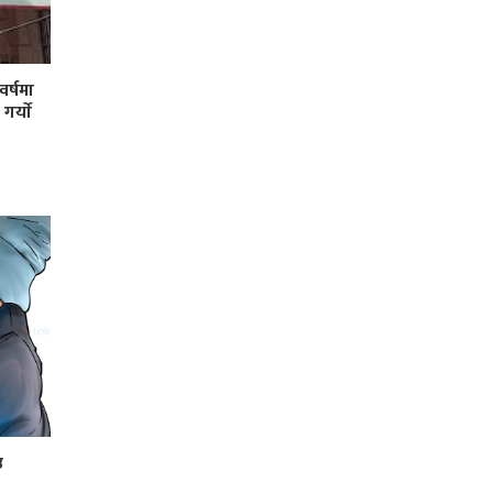
र्षमा
र्याे
उ