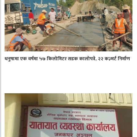
धनुषामा एक वर्षमा ५७ किलोमिटर सडक कालोपत्रे, २२ कल्भर्ट निर्माण