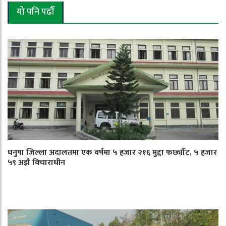
यो पनि पढौँ
धनुषा जिल्ला अदालतमा एक वर्षमा ५ हजार २१६ मुद्दा फर्छ्यौट, ५ हजार
५९ अझै विचाराधीन