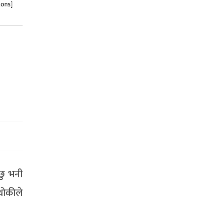
tons]
्छु भनी
थोकीले