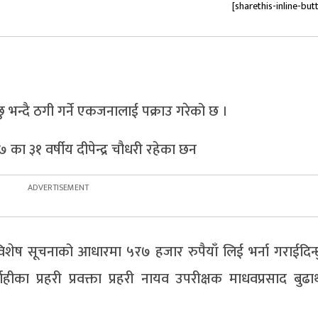
[sharethis-inline-but
्छु भन्दै ठगी गर्ने एकजनालाई पक्राउ गरेको छ ।
७ का ३१ वर्षीय दीपेन्द्र चौधरी रहेका छन
मा विशेष सूचनाको आधारमा ५र७ हजार रुपैयाँ लिई भर्ना गराईदिन
हीका प्रहरी प्रवक्ता प्रहरी नायव उपरीक्षक माधवप्रसाद बुढा