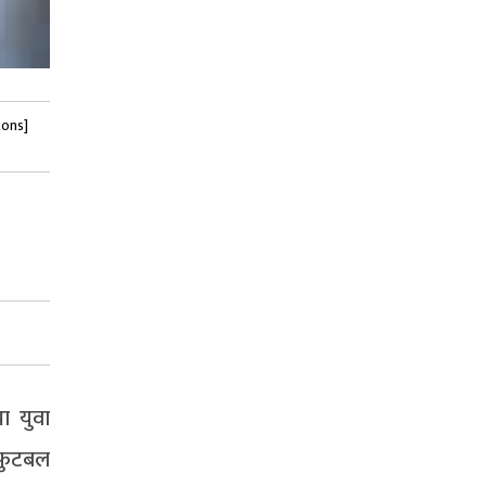
tons]
ा युवा
फुटबल