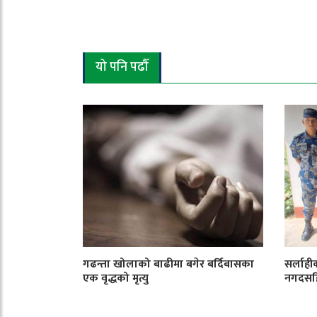
यो पनि पढौँ
गढन्ता खोलाको बाढीमा बगेर बर्दिबासका
सर्लाही
एक वृद्धको मृत्यु
नगदसहि