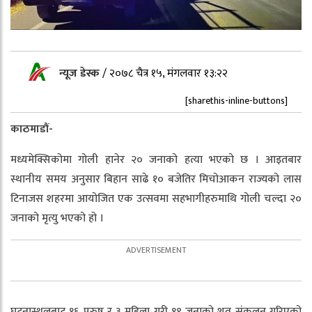
न्यूज डेस्क
/
२०७८ चैत्र १५, मंगलवार १३:२२
[sharethis-inline-buttons]
काठमाडौं-
मध्यमेक्सिकोमा गोली हानेर २० जनाको हत्या भएको छ । आइतबार
स्थानीय समय अनुसार बिहान साढे १० बजेतिर मिचोआकन राज्यको लास
टिनाजस शहरमा आयोजित एक उत्सवमा सहभागीहरुमाथि गोली चल्दा २०
जनाको मृत्यु भएको हो ।
घटनास्थलबाट १६ पुरुष र ३ महिला गरी १९ जनाको शव संकलन गरिएको