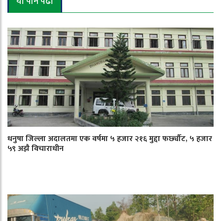
यो पनि पढौँ
धनुषा जिल्ला अदालतमा एक वर्षमा ५ हजार २१६ मुद्दा फर्छ्यौट, ५ हजार
५९ अझै विचाराधीन