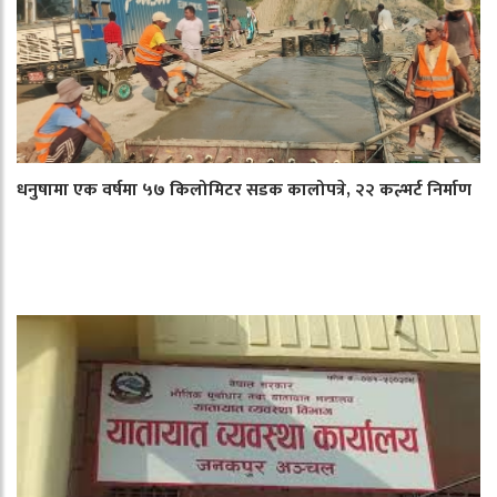
धनुषामा एक वर्षमा ५७ किलोमिटर सडक कालोपत्रे, २२ कल्भर्ट निर्माण