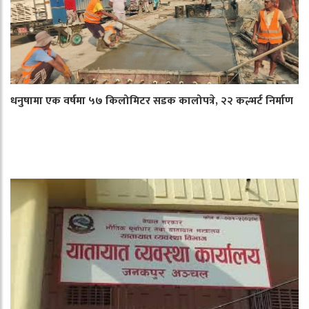
धनुषामा एक वर्षमा ५७ किलोमिटर सडक कालोपत्रे, २२ कल्भर्ट निर्माण