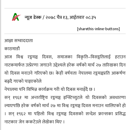
न्यूज डेस्क
/
२०७८ चैत्र १३, आईतवार ०८:३५
[sharethis-inline-buttons]
आज्ञा सम्वाददाता
काठमाडौ
आज विश्व रङ्गमञ्च दिवस, समाजका विकृति–विसङ्गतिलाई हटाउन
नाटकमार्फत उत्प्रेरणा जगाउने उद्देश्यले हरेक वर्षको मार्च २७ तारिखका दिन
यो दिवस मनाउने गरिएको छ। केही वर्षयता नेपालमा रङ्गमञ्चप्रति आकर्षण
बढ्दै गएको पाइएकोले
नेपालमा पनि विभिन्न कार्यक्रम गरी यो दिबस मनाइँदै छ ।
सन् १९६१ मा अन्तर्राष्ट्रिय रङ्गमञ्च इन्स्टिच्युटले यो दिवसको अवधारणा
ल्याएपछि हरेक वर्षको मार्च २७ मा विश्व रङ्गमञ्च दिवस मनाउन थालिएको हो
। सन् १९६२ मा पहिलो विश्व रङ्गमञ्च दिवसको सन्देश फ्रान्सका प्रसिद्ध
नाटकार जेन ककटेउले लेखेका थिए ।