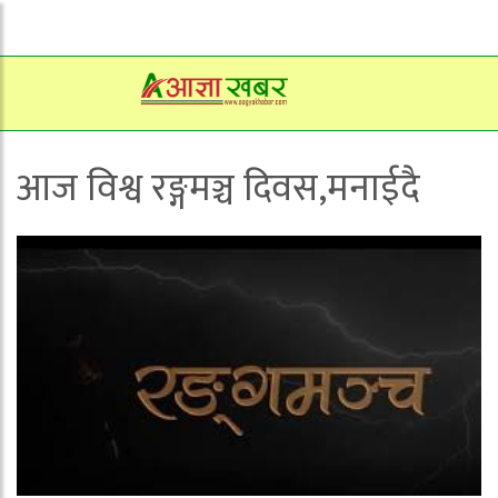
आज विश्व रङ्गमञ्च दिवस,मनाईदै