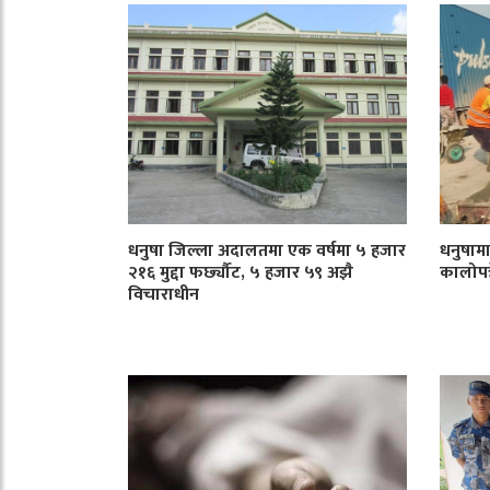
धनुषा जिल्ला अदालतमा एक वर्षमा ५ हजार
धनुषाम
२१६ मुद्दा फर्छ्यौट, ५ हजार ५९ अझै
कालोपत्र
विचाराधीन