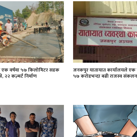
ा एक वर्षमा ५७ किलोमिटर सडक
जनकपुर यातायात कार्यालयले एक व
े, २२ कल्भर्ट निर्माण
५७ करोडभन्दा बढी राजस्व संकलन ग