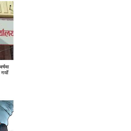
र्षमा
र्याे