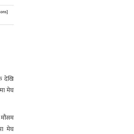
tons]
क देखि
मा मेघ
ा मौसम
मा मेघ