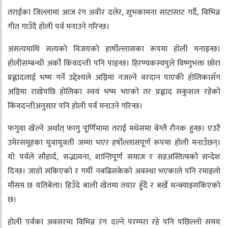
तराईका जिल्लामा आज रंग अवीर दलेर, शुभकामना साटासाट गर्दै, विभिन्न
गीत गाउँदै होली पर्व मनाउने गरिन्छ।
असत्यमाथि सत्यको विजयको हार्षोल्लासका रूपमा होली मनाइन्छ।
होलीसम्बन्धी अर्को किंवदन्ती पनि पाइन्छ। हिरण्यकस्यपुले विष्णुभक्त छोरा
प्रह्लादलाई भष्म गर्ने उद्देश्यले अग्निमा नजल्ने वरदान पाएकी होलिकासँग
अग्निमा राखेपछि होलिका स्वयं भष्म भएको तर प्रह्लाद सकुशल रहेको
किंवदन्तीअनुसार पनि होली पर्व मनाउने गरिन्छ।
फगुवा खेल्ने अर्थात् फागु पूर्णिमामा तराई मधेसमा बेग्लै रौनक हुन्छ। एउटै
उमेरसमूहका युवायुवती जम्मा भएर हर्षोल्लासपूर्ण रूपमा होली मनाउँछन्।
यो पर्वले सौहार्द, सद्भावना, शान्तिपूर्ण समाज र सहअस्तित्वको सन्देश
दिन्छ। जाडो सकिएको र गर्मी नबढिसकेको अवस्था भएकाले पनि रमाइलो
मौसम छ यतिबेला। हिउँदे बाली खेतमा तयार हुँदै र बर्खे थन्क्याइसकिएको
छ।
होली पर्वका अवसरमा विभिन्न रंग दल्ने परम्परा रहे पनि पछिल्लो समय