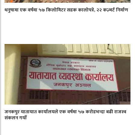
धनुषामा एक वर्षमा ५७ किलोमिटर सडक कालोपत्रे, २२ कल्भर्ट निर्माण
जनकपुर यातायात कार्यालयले एक वर्षमा ५७ करोडभन्दा बढी राजस्व
संकलन गर्याे