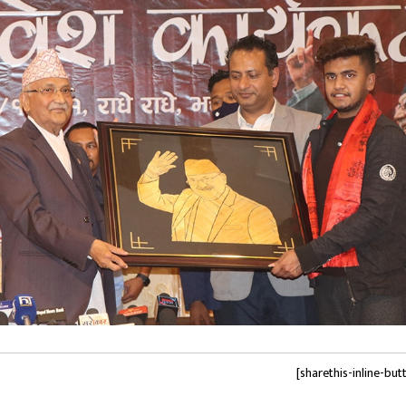
[sharethis-inline-but