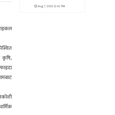
Aug 7, 2026 12:42 PM
‘साइकल
िस्थित
 कृषि,
 फाइदा
्यमबाट
सुनकोशी
धार्मिक