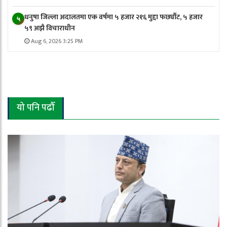
धनुषा जिल्ला अदालतमा एक वर्षमा ५ हजार २१६ मुद्दा फर्छ्यौट, ५ हजार
५
५९ अझै विचाराधीन
Aug 6, 2026 3:25 PM
यो पनि पढौँ