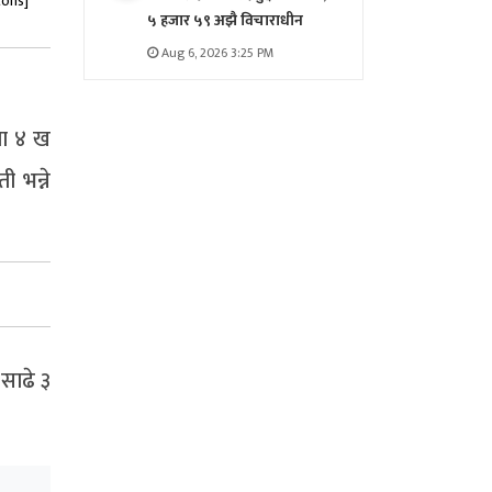
tons]
५ हजार ५९ अझै विचाराधीन
Aug 6, 2026 3:25 PM
बा ४ ख
 भन्ने
साढे ३