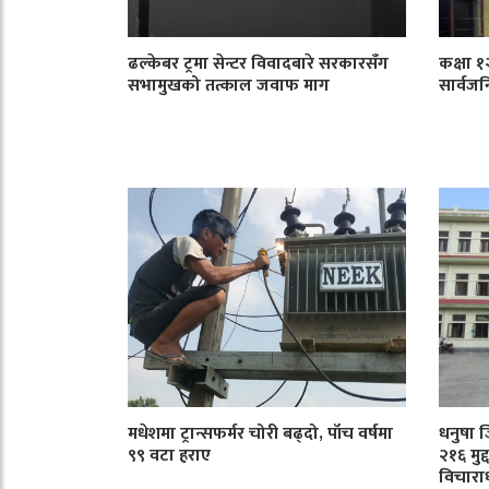
ढल्केबर ट्रमा सेन्टर विवादबारे सरकारसँग
कक्षा 
सभामुखको तत्काल जवाफ माग
सार्वजन
मधेशमा ट्रान्सफर्मर चोरी बढ्दो, पाँच वर्षमा
धनुषा 
९९ वटा हराए
२१६ मुद
विचारा