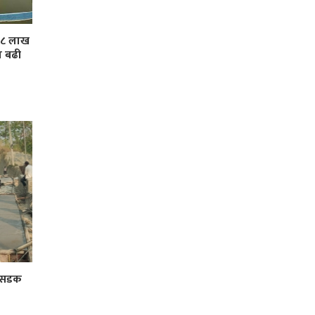
 ३८ लाख
ा बढी
र सडक