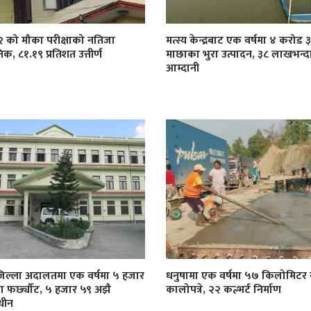
१२ को मौका परीक्षाको नतिजा
मत्स्य केन्द्रबाट एक वर्षमा ४ करोड
िक, ८१.१९ प्रतिशत उत्तीर्ण
माछाका भुरा उत्पादन, ३८ लाखभन्द
आम्दानी
जिल्ला अदालतमा एक वर्षमा ५ हजार
धनुषामा एक वर्षमा ५७ किलोमिट
्दा फर्छ्यौट, ५ हजार ५९ अझै
कालोपत्रे, २२ कल्भर्ट निर्माण
धीन