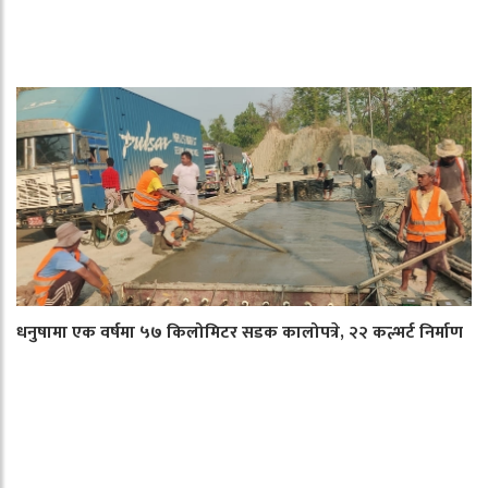
धनुषामा एक वर्षमा ५७ किलोमिटर सडक कालोपत्रे, २२ कल्भर्ट निर्माण