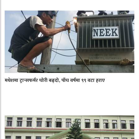
मधेशमा ट्रान्सफर्मर चोरी बढ्दो, पाँच वर्षमा ९९ वटा हराए