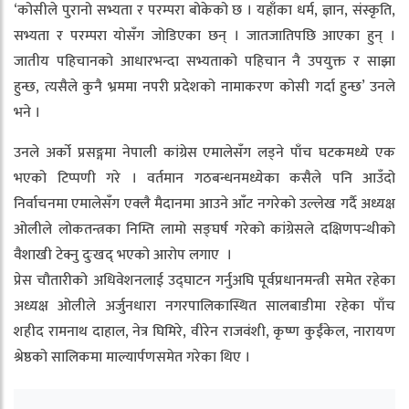
‘कोसीले पुरानो सभ्यता र परम्परा बोकेको छ । यहाँका धर्म, ज्ञान, संस्कृति,
सभ्यता र परम्परा योसँग जोडिएका छन् । जातजातिपछि आएका हुन् ।
जातीय पहिचानको आधारभन्दा सभ्यताको पहिचान नै उपयुक्त र साझा
हुन्छ, त्यसैले कुनै भ्रममा नपरी प्रदेशको नामाकरण कोसी गर्दा हुन्छ’ उनले
भने ।
उनले अर्को प्रसङ्गमा नेपाली कांग्रेस एमालेसँग लड्ने पाँच घटकमध्ये एक
भएको टिप्पणी गरे । वर्तमान गठबन्धनमध्येका कसैले पनि आउँदो
निर्वाचनमा एमालेसँग एक्लै मैदानमा आउने आँट नगरेको उल्लेख गर्दै अध्यक्ष
ओलीले लोकतन्त्रका निम्ति लामो सङ्घर्ष गरेको कांग्रेसले दक्षिणपन्थीको
वैशाखी टेक्नु दुःखद् भएको आरोप लगाए ।
प्रेस चौतारीको अधिवेशनलाई उद्घाटन गर्नुअघि पूर्वप्रधानमन्त्री समेत रहेका
अध्यक्ष ओलीले अर्जुनधारा नगरपालिकास्थित सालबाडीमा रहेका पाँच
शहीद रामनाथ दाहाल, नेत्र घिमिरे, वीरेन राजवंशी, कृष्ण कुईंकेल, नारायण
श्रेष्ठको सालिकमा माल्यार्पणसमेत गरेका थिए ।