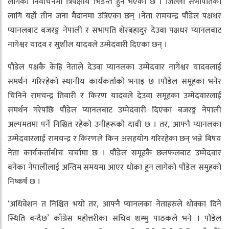
लागेको निर्वाचनमा त्रिपक्षीय भिडन्त हुने भएको छ । जिल्ला सभापतिको
लागि यहाँ तीन जना मैदानमा उत्रिएका छन् ।नेता रामचन्द्र पौडेल पक्षधर
प्यानलबाट बजरङ्ग नेपाली र सभापति शेरबहादुर देउवा पक्षधर प्यानलबाट
नागेश्वर यादव र सुशील यादवले उम्मेदवारी दिएका छन् ।
पौडेल पक्षकै केहि नेताले देउवा प्यानलका उम्मेदवार नागेश्वर यादवलाई
समर्थन गरिरहेको स्थानीय कार्यकर्ताको भनाइ छ ।पौडेल समूहका भनेर
चिनिने रामचन्द्र तिवारी र किरण यादवले देउवा समूहका उम्मेदवारलाई
समर्थन गरेपछि पौडेल प्यानलबाट उम्मेदवारी दिएका बजरङ्ग नेपाली
अल्पमतमा पर्ने निश्चित रहेको उनीहरूको दावी छ । तर, आफ्नै प्यानलका
उम्मेदवारलाई रामचन्द्र र किरणले किन असहयोग गरिरहेका छन् भन्ने बिषय
नेता कार्यकर्ताबीच चर्चामा छ । पौडेल समूहकै छलफलबाट उम्मेदवार
बनेका नेपालीलाई अन्तिम समयमा आएर धोका हुन लागेको पौडेल समुहको
निष्कर्ष छ ।
‘अधिवेशन त निश्चित भयो तर, आफ्नै प्यानलका नेताहरुले धोक्का दिने
स्थिति बन्दैछ’ काँग्रेस महोत्तरीका सचिव शम्भु पाठकले भने । पौडेल