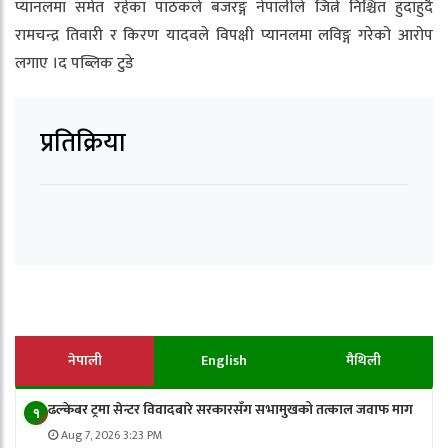
प्यानलमा समेत रहेका पाठकले बजरङ्ग नेपालीले जित्ने निश्चित हुँदाहुँदै
रामचन्द्र तिवारी र किरण यादवले विपक्षी प्यानलमा लविङ्ग गरेको आरोप
लगाए ।द पब्लिक टुडे
प्रतिक्रिया
नेपाली
English
मैथिली
ढल्केबर ट्रमा सेन्टर विवादबारे सरकारसँग सभामुखको तत्काल जवाफ माग
१
Aug 7, 2026 3:23 PM