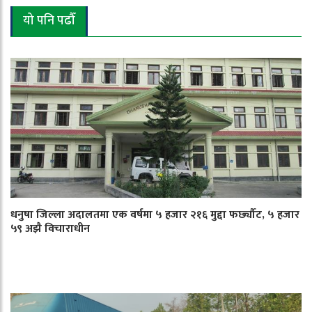
यो पनि पढौँ
धनुषा जिल्ला अदालतमा एक वर्षमा ५ हजार २१६ मुद्दा फर्छ्यौट, ५ हजार
५९ अझै विचाराधीन