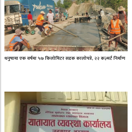
धनुषामा एक वर्षमा ५७ किलोमिटर सडक कालोपत्रे, २२ कल्भर्ट निर्माण