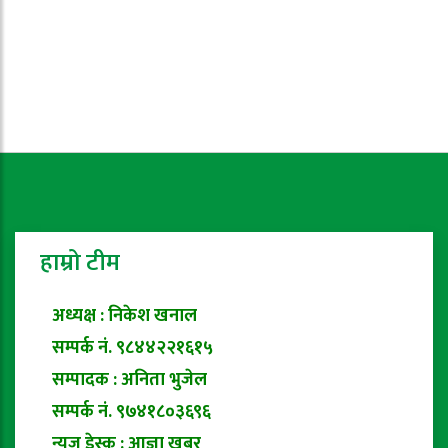
हाम्रो टीम
अध्यक्ष : निकेश खनाल
सम्पर्क नं. ९८४४२२१६१५
सम्पादक : अनिता भुजेल
सम्पर्क नं. ९७४१८०३६९६
न्यूज डेस्क : आज्ञा खबर