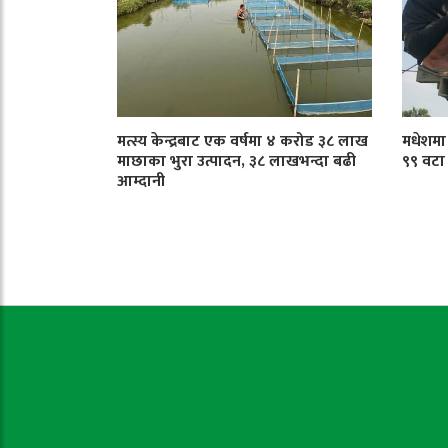
मत्स्य केन्द्रबाट एक वर्षमा ४ करोड ३८ लाख
मधेशमा ट
माछाका भुरा उत्पादन, ३८ लाखभन्दा बढी
९९ वटा
आम्दानी