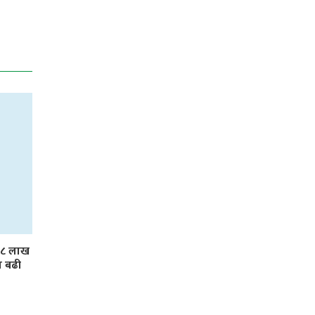
 ३८ लाख
ा बढी