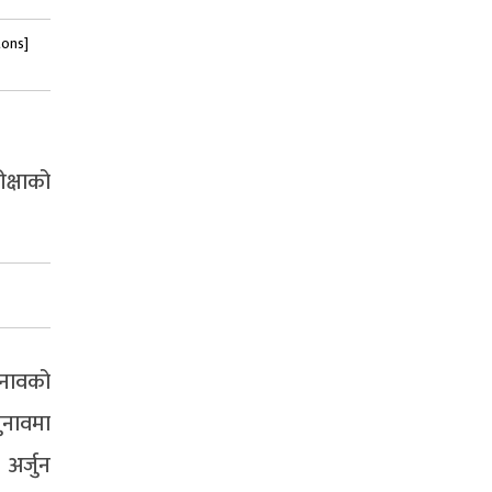
tons]
ीक्षाको
ुनावको
चुनावमा
अर्जुन