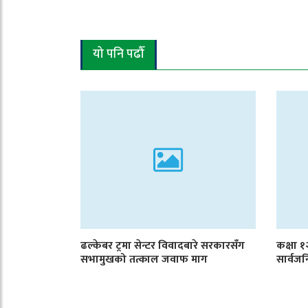
यो पनि पढौँ
ढल्केबर ट्रमा सेन्टर विवादबारे सरकारसँग
कक्षा 
सभामुखको तत्काल जवाफ माग
सार्वजन