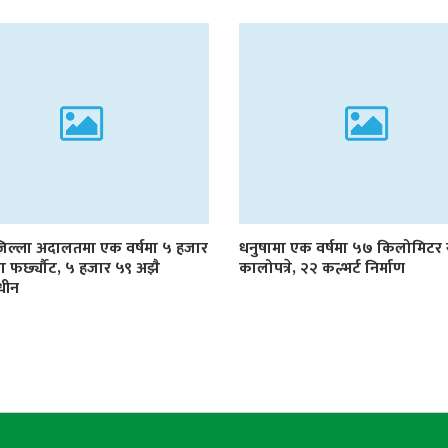
जिल्ला अदालतमा एक वर्षमा ५ हजार
धनुषामा एक वर्षमा ५७ किलोमिट
्दा फर्छ्यौट, ५ हजार ५९ अझै
कालोपत्रे, २२ कल्भर्ट निर्माण
धीन