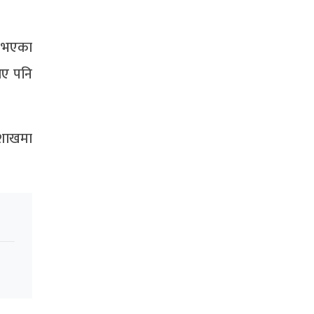
्द भएका
 आए पनि
बैशाखमा