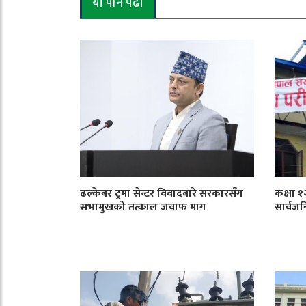
यो पनि पढौँ
ढल्केबर ट्रमा सेन्टर विवादबारे सरकारसँग
कक्षा 
सभामुखको तत्काल जवाफ माग
सार्वजन