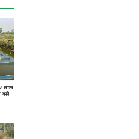
 ३८ लाख
ा बढी