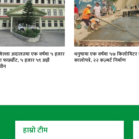
जिल्ला अदालतमा एक वर्षमा ५ हजार
धनुषामा एक वर्षमा ५७ किलोमिट
्दा फर्छ्यौट, ५ हजार ५९ अझै
कालोपत्रे, २२ कल्भर्ट निर्माण
धीन
हाम्रो टीम