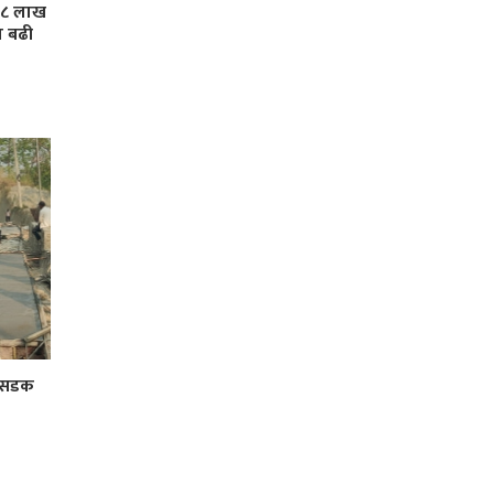
 ३८ लाख
ा बढी
र सडक