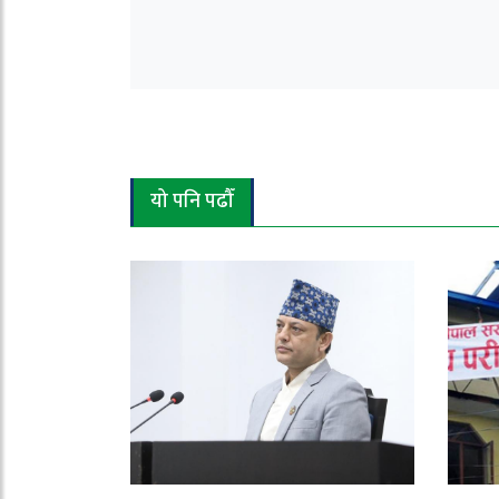
यो पनि पढौँ