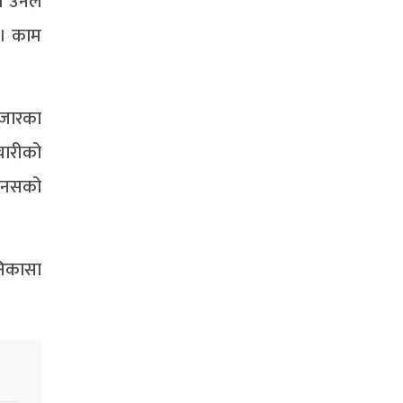
ो उनले
 । काम
हजारका
चारीको
न नसको
निकासा