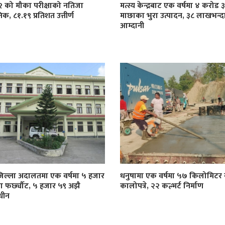
१२ को मौका परीक्षाको नतिजा
मत्स्य केन्द्रबाट एक वर्षमा ४ करोड
िक, ८१.१९ प्रतिशत उत्तीर्ण
माछाका भुरा उत्पादन, ३८ लाखभन्द
आम्दानी
जिल्ला अदालतमा एक वर्षमा ५ हजार
धनुषामा एक वर्षमा ५७ किलोमिट
्दा फर्छ्यौट, ५ हजार ५९ अझै
कालोपत्रे, २२ कल्भर्ट निर्माण
धीन