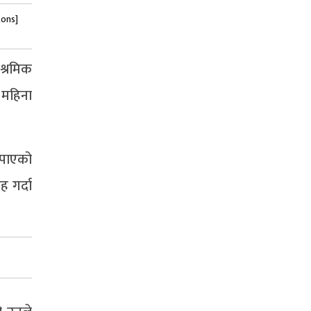
tons]
िश्रमिक
 महिना
नपाएको
 गर्दा