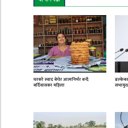
यो पनि पढौँ
घरको स्वाद बेचेर आत्मनिर्भर बन्दै
ढल्केबर
बर्दिवासका महिला
सभामु