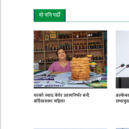
यो पनि पढौँ
घरको स्वाद बेचेर आत्मनिर्भर बन्दै
ढल्केबर
बर्दिवासका महिला
सभामु